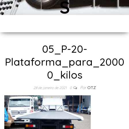
S
World Equipamentos
05_P-20-
Plataforma_para_2000
0_kilos
Por
OTZ
28 de janeiro de 2021
0